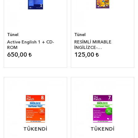
Tünel
Tünel
Active English 1 + CD-
RESİMLİ MIRABLE
ROM
İNGİLİZCE-
TÜRKÇE/TÜRKÇE
650,00
125,00
İNGİLİZCE SÖZLÜK
TÜKENDİ
TÜKENDİ
TÜKENDİ
TÜKENDİ