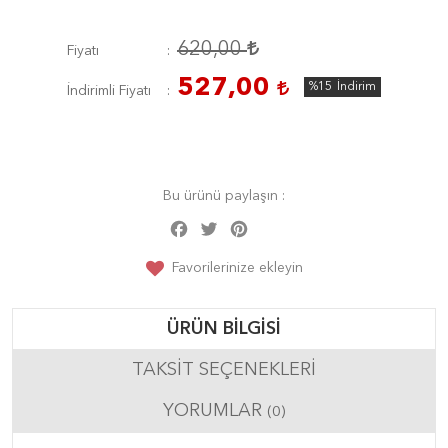
620,00
Fiyatı
527,00
%15
İndirim
İndirimli Fiyatı
Bu ürünü paylaşın :
Facebook
Twitter
Pinterest
Share
Favorilerinize ekleyin
ÜRÜN BILGISI
TAKSIT SEÇENEKLERI
YORUMLAR
(0)