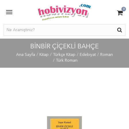
0
BINBIR ÇIÇEKLI BAHÇE
Ana Sayfa
Kitap
Türkçe Kitap
Edebiyat
Roman
Türk Roman