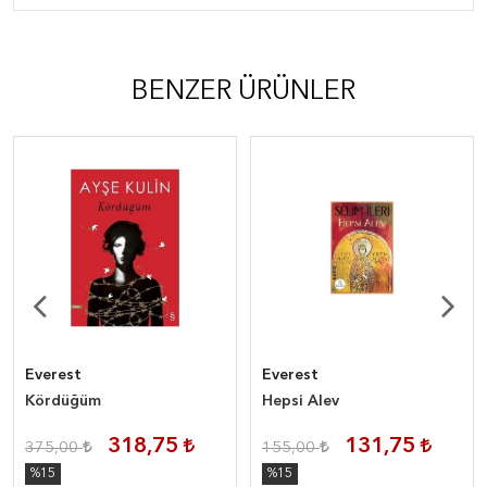
BENZER ÜRÜNLER
Everest
Everest
Kördüğüm
Hepsi Alev
318,75
131,75
375,00
155,00
%15
%15