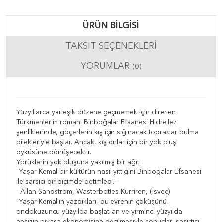
ÜRÜN BILGISI
TAKSIT SEÇENEKLERI
YORUMLAR
(0)
Yüzyıllarca yerleşik düzene geçmemek için direnen
Türkmenler'in romanı Binboğalar Efsanesi Hıdrellez
şenliklerinde, göçerlerin kış için sığınacak topraklar bulma
dilekleriyle başlar. Ancak, kış onlar için bir yok oluş
öyküsüne dönüşecektir.
Yörüklerin yok oluşuna yakılmış bir ağıt.
"Yaşar Kemal bir kültürün nasıl yittiğini Binboğalar Efsanesi
ile sarsıcı bir biçimde betimledi."
- Allan Sandström, Wasterbottes Kurriren, (İsveç)
"Yaşar Kemal'in yazdıkları, bu evrenin çöküşünü,
ondokuzuncu yüzyılda başlatılan ve yirminci yüzyılda
ansızın piyasa ekonomisine geçilmesiyle sonuçları şaşırtıcı