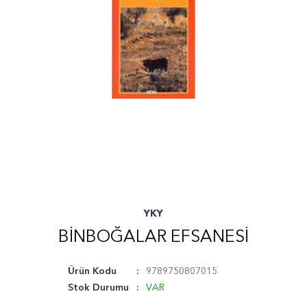
YKY
BINBOĞALAR EFSANESI
Ürün Kodu
9789750807015
Stok Durumu
VAR