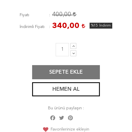
400,00
Fiyatı
340,00
%15
İndirim
İndirimli Fiyatı
SEPETE EKLE
HEMEN AL
Bu ürünü paylaşın :
Facebook
Twitter
Pinterest
Share
Favorilerinize ekleyin