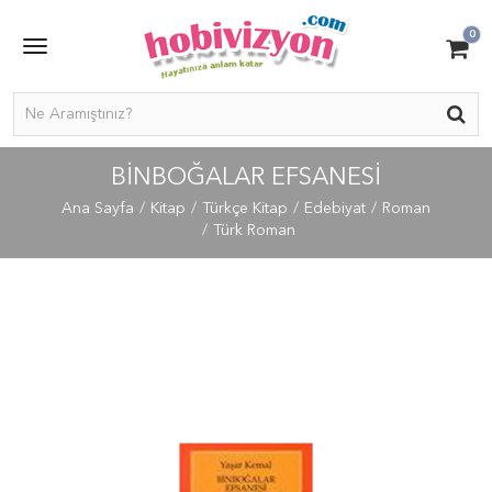
0
BINBOĞALAR EFSANESI
Ana Sayfa
Kitap
Türkçe Kitap
Edebiyat
Roman
Türk Roman