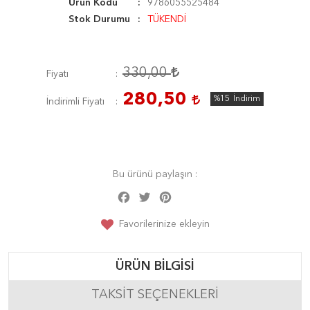
Ürün Kodu
9786055525484
Stok Durumu
TÜKENDİ
330,00
Fiyatı
280,50
%15
İndirim
İndirimli Fiyatı
Bu ürünü paylaşın :
Facebook
Twitter
Pinterest
Share
Favorilerinize ekleyin
ÜRÜN BILGISI
TAKSIT SEÇENEKLERI