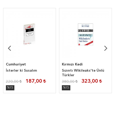
Cumhuriyet
Kırmızı Kedi
İsterler ki Susalım
Sızıntı Wikileaks'te Ünlü
Türkler
187,00
323,00
220,00
380,00
%15
%15