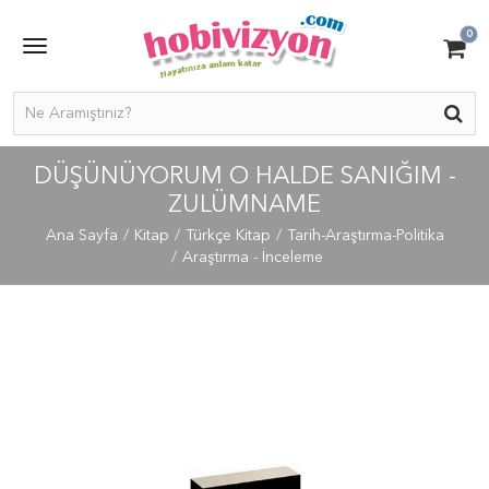
0
DÜŞÜNÜYORUM O HALDE SANIĞIM -
ZULÜMNAME
Ana Sayfa
Kitap
Türkçe Kitap
Tarih-Araştırma-Politika
Araştırma - İnceleme