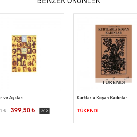
BENZER ÜRÜNLER
TÜKENDİ
TÜKENDİ
r ve Aşkları
Kurtlarla Koşan Kadınlar
399,50
TÜKENDİ
00
%15