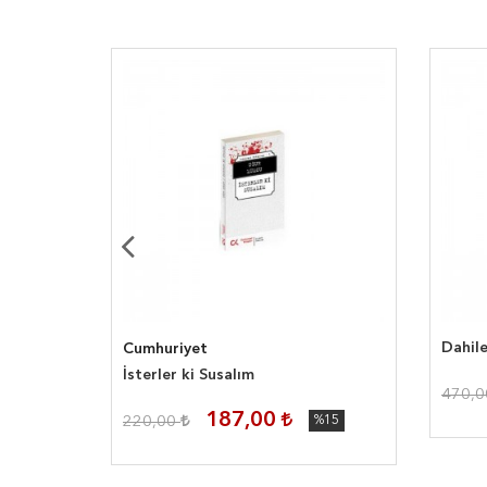
Dahile
Cumhuriyet
İsterler ki Susalım
470,
187,00
220,00
%15