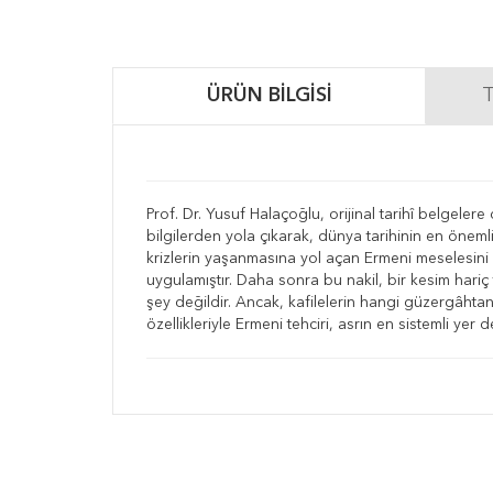
ÜRÜN BILGISI
T
Prof. Dr. Yusuf Halaçoğlu, orijinal tarihî belgeler
bilgilerden yola çıkarak, dünya tarihinin en öneml
krizlerin yaşanmasına yol açan Ermeni meselesini
uygulamıştır. Daha sonra bu nakil, bir kesim hariç t
şey değildir. Ancak, kafilelerin hangi güzergâhta
özellikleriyle Ermeni tehciri, asrın en sistemli yer 