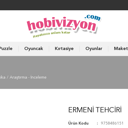
Puzzle
Oyuncak
Kırtasiye
Oyunlar
Maket
tika
Araştırma - İnceleme
ERMENI TEHCIRI
Ürün Kodu
9758486151