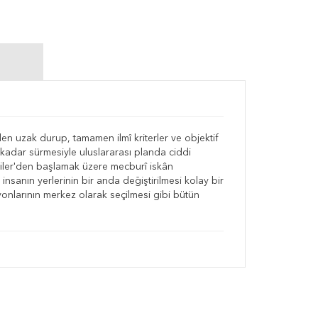
rden uzak durup, tamamen ilmî kriterler ve objektif
e kadar sürmesiyle uluslararası planda ciddi
niler'den başlamak üzere mecburî iskân
 insanın yerlerinin bir anda değiştirilmesi kolay bir
yonlarının merkez olarak seçilmesi gibi bütün