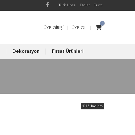
Türk Lirası
Dolar
Euro
0
ÜYE GIRIŞI
ÜYE OL
Dekorasyon
Fırsat Ürünleri
%15
İndirim