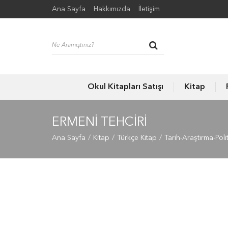
Ana Sayfa
Hakkımızda
İletişim
Okul Kitapları Satışı
Kitap
ERMENI TEHCIRI
Ana Sayfa
Kitap
Türkçe Kitap
Tarih-Araştırma-Poli