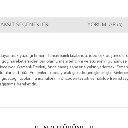
AKSIT SEÇENEKLERI
YORUMLAR
(0)
e dayanarak yazdığı Ermeni Tehciri isimli kitabında, ideolojik düşüncele
i göç hareketlerinden biri olan Ermeni tehcirini ve etkilerinin günümüz
 inceliyor. Osmanlı Devleti, önce savaş sahasına yakın yerlerdeki Erme
utularak, bütün Ermeniler'i kapsayacak şekilde genişletilmiştir. Binlerce
n gideceği, toplanma mahallerinin önceden tespiti ve nakilde tren istas
değiştirme hareketidir.