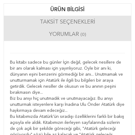
ÜRÜN BILGISI
TAKSIT SEÇENEKLERI
YORUMLAR
(0)
Bu kitabı sadece bu günler İçin değil, gelecek nesillere de
bir anı olarak kalması için yayınlıyoruz. Öyle bir anı ki,
dünyanın eşini benzerini görmediği bir anı... Unutmamak ve
unutturmamak için Atatürk ile ilgili bu bilgileri bir araya
getirdik. Gelecek nesiller de okusun ve bu anının peşini
bırakmasın diye...
Biz bu anıyı hiç unutmadık ve unutmayacağız. Bu anıyı
unutturmak isteyenlere karşı İnadına Ulu Önder Atatürk diye
haykırmaya devam edeceğiz...
Bu kitabımızda Atatürk'ün sıradışı özelliklerini farklı bir bakış
açısıyla ele aldık. Kitabımızın ilerleyen sayfalarında sizlerin
de çok açık bir şekilde göreceği gibi, "Atatürk geleceği
görüyordu" sözü bile az kalacak ve "Atatürk geleceği