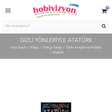
0
GIZLI YÖNLERIYLE ATATÜRK
Ana Sayfa
Kitap
Türkçe Kitap
Tarih-Araştırma-Politika
Atatürk