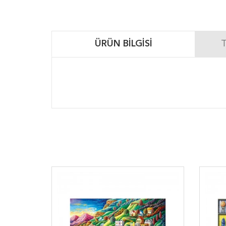
ÜRÜN BILGISI
T