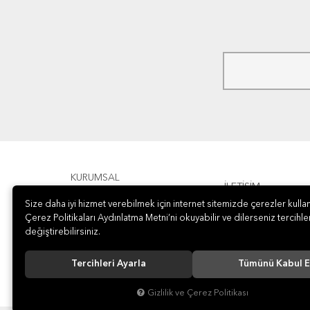
KURUMSAL
İLETİŞİM
Size daha iyi hizmet verebilmek için internet sitemizde çerezler kullan
ÖDEME
Çerez Politikaları Aydınlatma Metni’ni okuyabilir ve dilerseniz tercihler
değiştirebilirsiniz.
Tercihleri Ayarla
Tümünü Kabul E
Gizlilik ve Çerez Politikası