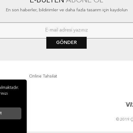
E-BÜLTEN
ABONE OL
En son haberler, bildirimler ve daha fazla tasarım için kaydolun
GÖNDER
Online Tahsilat
ılmaktadır.
inizi
t
© 2019 ÇA