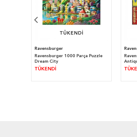
TÜKENDİ
TÜKENDİ
Ravensburger
Raven
ftlik
Ravensburger 1000 Parça Puzzle
Raven
Dream City
Antiq
TÜKENDİ
TÜKE