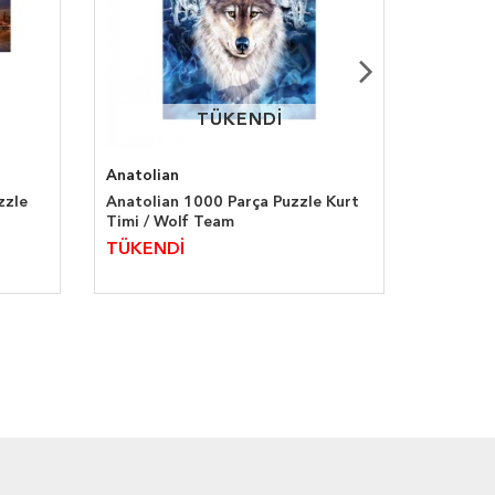
TÜKENDİ
TÜKENDİ
Anatolian
Ravensb
zzle
Anatolian 1000 Parça Puzzle Kurt
Ravensb
Timi / Wolf Team
Ev - Hou
TÜKENDİ
TÜKEN