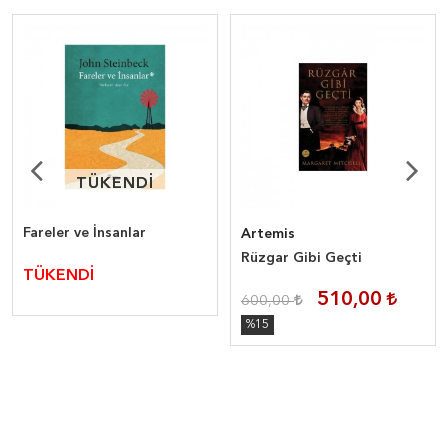
TÜKENDİ
TÜKENDİ
Fareler ve İnsanlar
Artemis
Rüzgar Gibi Geçti
TÜKENDİ
510,00
600,00
%15