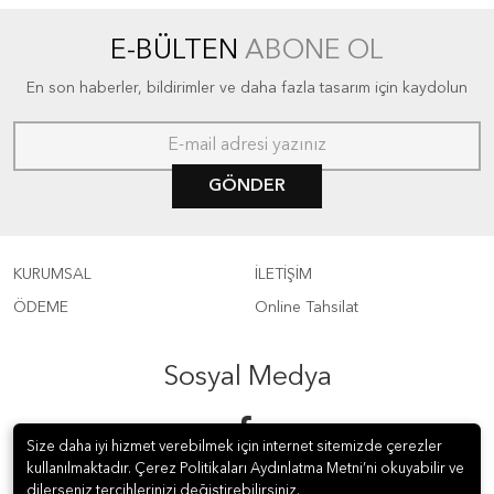
E-BÜLTEN
ABONE OL
En son haberler, bildirimler ve daha fazla tasarım için kaydolun
GÖNDER
KURUMSAL
İLETİŞİM
ÖDEME
Online Tahsilat
Sosyal Medya
Size daha iyi hizmet verebilmek için internet sitemizde çerezler
kullanılmaktadır. Çerez Politikaları Aydınlatma Metni’ni okuyabilir ve
dilerseniz tercihlerinizi değiştirebilirsiniz.