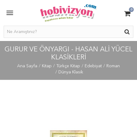
0
GURUR VE ÖNYARGI - HASAN ALI YÜCEL
KLASIKLERI
Ana Sayfa
Kitap
Türkçe Kitap
Edebiyat
Roman
Dünya Klasik