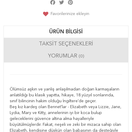
Facebook
Twitter
Pinterest
Share
Favorilerinize ekleyin
ÜRÜN BILGISI
TAKSIT SEÇENEKLERI
YORUMLAR
(0)
Ölümsüz aşkın ve yanlış anlaşılmadan doğan karmaşaların
anlatıldığı bu klasik yapıtta, hikaye, 18.yüzyıl sonlarında,
sınıf bilincinin hakim olduğu İngiltere'de geçer.
Beş kız kardeş olan Bennet'lar - Elizabeth veya Lizzie, Jane,
Lydia, Mary ve Kitty, annelerinin iyi bir koca bulup
geleceklerini güvence altina alma hayalleriyle
büyütülmüşlerdir. Fakat, neşeli ve zeki bir mizaca sahip olan
Elizabeth, kendisine düşkün olan babasının da desteğiyle