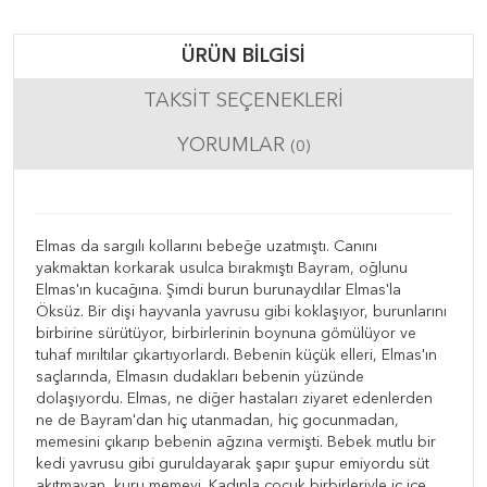
ÜRÜN BILGISI
TAKSIT SEÇENEKLERI
YORUMLAR
(0)
Elmas da sargılı kollarını bebeğe uzatmıştı. Canını
yakmaktan korkarak usulca bırakmıştı Bayram, oğlunu
Elmas'ın kucağına. Şimdi burun burunaydılar Elmas'la
Öksüz. Bir dişi hayvanla yavrusu gibi koklaşıyor, burunlarını
birbirine sürütüyor, birbirlerinin boynuna gömülüyor ve
tuhaf mırıltılar çıkartıyorlardı. Bebenin küçük elleri, Elmas'ın
saçlarında, Elmasın dudakları bebenin yüzünde
dolaşıyordu. Elmas, ne diğer hastaları ziyaret edenlerden
ne de Bayram'dan hiç utanmadan, hiç gocunmadan,
memesini çıkarıp bebenin ağzına vermişti. Bebek mutlu bir
kedi yavrusu gibi guruldayarak şapır şupur emiyordu süt
akıtmayan, kuru memeyi. Kadınla çocuk birbirleriyle iç içe