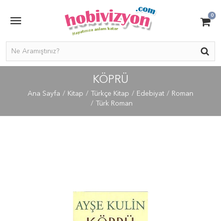
0
KÖPRÜ
Ana Sayfa
Kitap
Türkçe Kitap
Edebiyat
Roman
Türk Roman