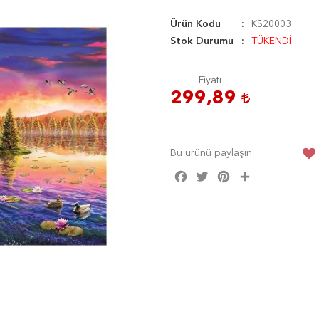
Ürün Kodu
KS20003
Stok Durumu
TÜKENDİ
Fiyatı
299,89
Bu ürünü paylaşın :
Facebook
Twitter
Pinterest
Share