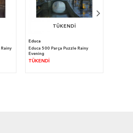
TÜKENDİ
TÜKENDİ
Educa
Ravensb
 Rainy
Educa 500 Parça Puzzle Rainy
Ravensbu
Evening
Reflecti
TÜKENDİ
TÜKEN