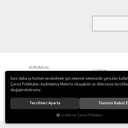
KURUMSAL
İLETİŞİM
Size daha iyi hizmet verebilmek için internet sitemizde çerezler kullan
ÖDEME
Çerez Politikaları Aydınlatma Metni’ni okuyabilir ve dilerseniz tercihler
değiştirebilirsiniz.
Tercihleri Ayarla
Tümünü Kabul E
Gizlilik ve Çerez Politikası