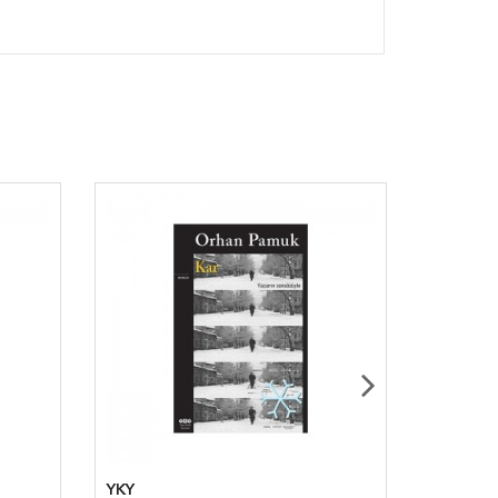
YKY
Kırmızı 