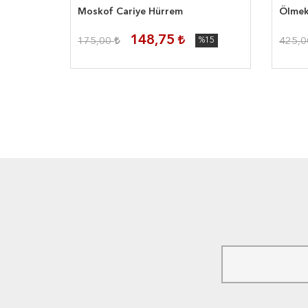
Moskof Cariye Hürrem
Ölmek
148,75
%15
175,00
%15
425,