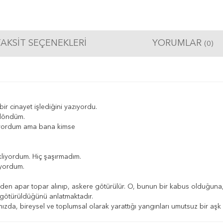
AKSIT SEÇENEKLERI
YORUMLAR
(0)
r cinayet işlediğini yazıyordu.
döndüm.
iliyordum ama bana kimse
ekliyordum. Hiç şaşırmadım.
iyordum.
en apar topar alınıp, askere götürülür. O, bunun bir kabus olduğuna,
götürüldüğünü anlatmaktadır.
ımızda, bireysel ve toplumsal olarak yarattığı yangınları umutsuz bir aş