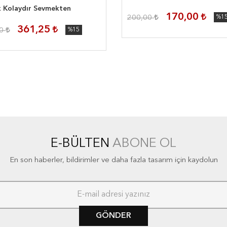
 Kolaydır Sevmekten
170,00
200,00
%1
361,25
00
%15
E-BÜLTEN
ABONE OL
En son haberler, bildirimler ve daha fazla tasarım için kaydolun
GÖNDER