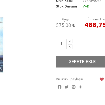
Ürün Kodu
9752890245
Stok Durumu
VAR
İndirimli Fiy
Fiyatı
488,7
575,00
SEPETE EKLE
Bu ürünü paylaşın :
Facebook
Twitter
Pinterest
Share