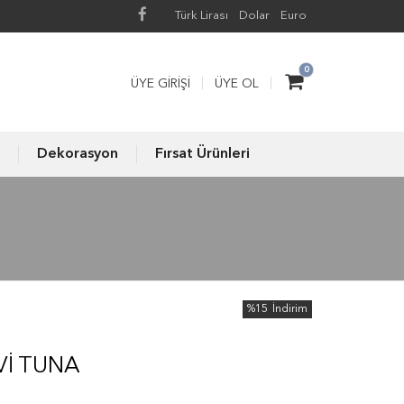
Türk Lirası
Dolar
Euro
0
ÜYE GIRIŞI
ÜYE OL
Dekorasyon
Fırsat Ürünleri
%15
İndirim
I TUNA