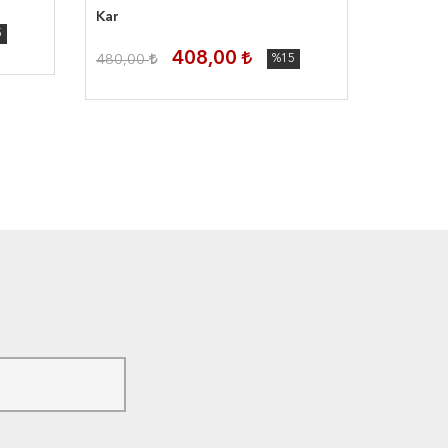
Kar
Sevgili
5
408,00
TÜKEN
480,00
%15