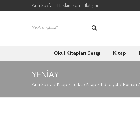
Ana Sayfa
Hakkımızda
İletişim
Okul Kitapları Satışı
Kitap
YENIAY
Ana Sayfa
Kitap
Türkçe Kitap
Edebiyat
Roman