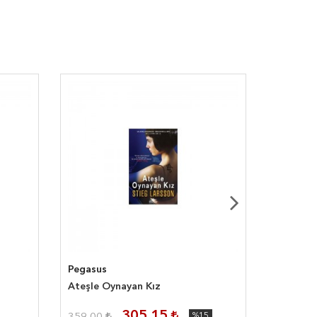
Pegasus
Doğan
Ateşle Oynayan Kız
Lontano
305,15
%15