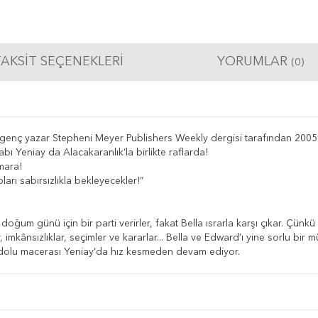
AKSIT SEÇENEKLERI
YORUMLAR
(0)
n genç yazar Stepheni Meyer Publishers Weekly dergisi tarafından 2005’i
tabı Yeniay da Alacakaranlık’la birlikte raflarda!
mara!
arı sabırsızlıkla bekleyecekler!”
n doğum günü için bir parti verirler, fakat Bella ısrarla karşı çıkar. Çü
, imkânsızlıklar, seçimler ve kararlar... Bella ve Edward’ı yine sorlu bir 
 dolu macerası Yeniay’da hız kesmeden devam ediyor.