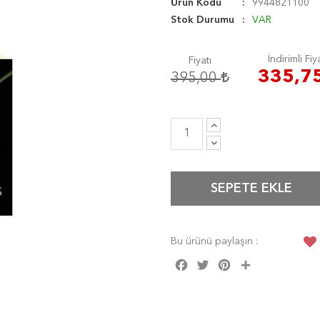
Ürün Kodu
9944821100
Stok Durumu
VAR
İndirimli Fiy
Fiyatı
335,7
395,00
SEPETE EKLE
Bu ürünü paylaşın :
Facebook
Twitter
Pinterest
Share