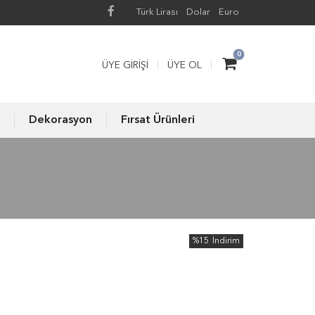
Türk Lirası
Dolar
Euro
0
ÜYE GIRIŞI
ÜYE OL
Dekorasyon
Fırsat Ürünleri
%15
İndirim