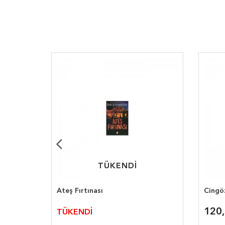
TÜKENDİ
TÜKENDİ
Ateş Fırtınası
Cingöz
rlock
120
TÜKENDİ