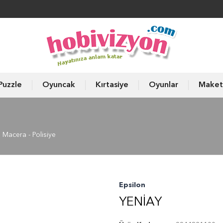
Puzzle
Oyuncak
Kırtasiye
Oyunlar
Maket
Macera - Polisiye
Epsilon
YENIAY