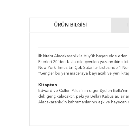
ÜRÜN BILGISI
T
İlk kitabı Alacakaranlık’la büyük başarı elde ede
Eserleri 20’den fazla dile çevrilen yazarın ikinci ki
New York Times En Çok Satanlar Listesinde 1 Nu
“Gençler bu yeni maceraya bayılacak ve yeni kitapl
Kitaptan
Edward ve Cullen Ailesi’nin diğer üyeleri Bella’nı
dek genç kalacaktır, peki ya Bella? Kâbuslar, sırlar
Alacakaranlık’ın kahramanlarının aşk ve heyecan