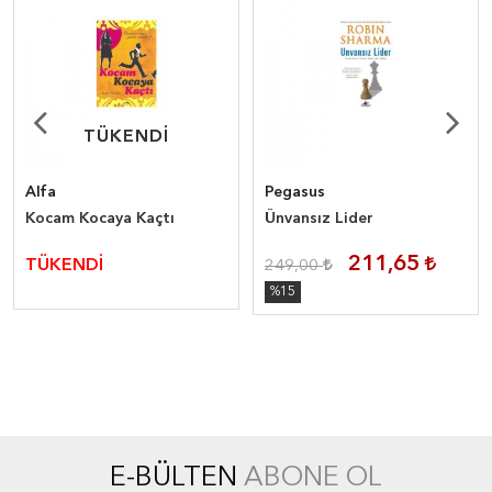
TÜKENDİ
TÜKENDİ
Alfa
Pegasus
Kocam Kocaya Kaçtı
Ünvansız Lider
211,65
TÜKENDİ
249,00
%15
E-BÜLTEN
ABONE OL