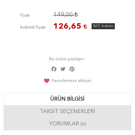
149,00
Fiyatı
126,65
%15
İndirim
İndirimli Fiyatı
Bu ürünü paylaşın :
Facebook
Twitter
Pinterest
Share
Favorilerinize ekleyin
ÜRÜN BILGISI
TAKSIT SEÇENEKLERI
YORUMLAR
(0)