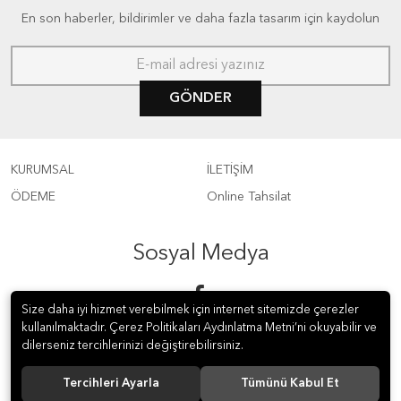
En son haberler, bildirimler ve daha fazla tasarım için kaydolun
GÖNDER
KURUMSAL
İLETİŞİM
ÖDEME
Online Tahsilat
Sosyal Medya
Size daha iyi hizmet verebilmek için internet sitemizde çerezler
kullanılmaktadır. Çerez Politikaları Aydınlatma Metni’ni okuyabilir ve
dilerseniz tercihlerinizi değiştirebilirsiniz.
Tercihleri Ayarla
Tümünü Kabul Et
© 2019 ÇAĞDAŞ ELT KİTABEVİ LTD.ŞTİ. Tüm hakları saklıdır.