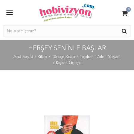
0
HERŞEY SENINLE BAŞLAR
Ana Sayfa
Kitap
Türkçe Kitap
Toplum - Aile - Yaşam
Kişisel Gelişim